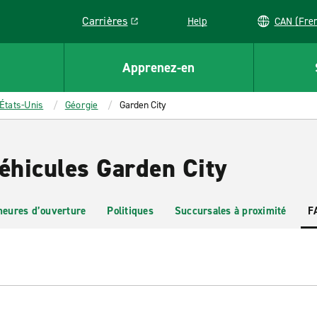
Carrières
Help
CAN (
Link opens in a new window
Apprenez-en
États-Unis
Géorgie
Garden City
véhicules Garden City
heures d’ouverture
Politiques
Succursales à proximité
F