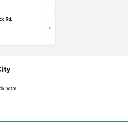
ck Rd.
City
 de notre