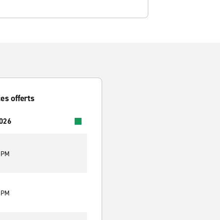
es offerts
2026
0 PM
0 PM