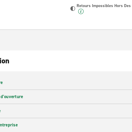
Retours Impossibles Hors Des
ion
re
 d’ouverture
e
entreprise