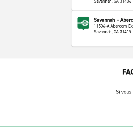
Savannah, GA 31406
Savannah – Aberc
11506-A Abercorn E
Savannah, GA 31419
FAQ
Si vous 