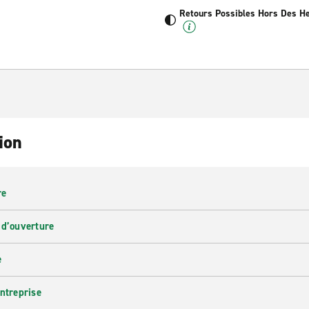
Retours Possibles Hors Des H
ion
re
 d’ouverture
e
entreprise