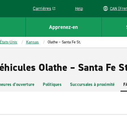
Carrières
Help
CAN (
Link opens in a new window
Apprenez-en
États-Unis
Kansas
Olathe – Santa Fe St.
éhicules Olathe – Santa Fe St
heures d’ouverture
Politiques
Succursales à proximité
F