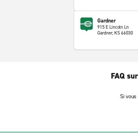
Gardner
915 E Lincoln Ln
Gardner, KS 66030
FAQ sur
Si vous 