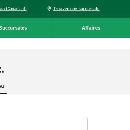
Trouver une succursale
French (Canadian))
Succursales
Affaires
.
AQ