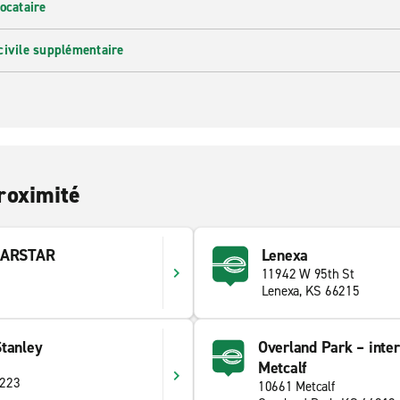
ocataire
civile supplémentaire
roximité
 CARSTAR
Lenexa
11942 W 95th St
Lenexa, KS 66215
Stanley
Overland Park – inter
Metcalf
6223
10661 Metcalf