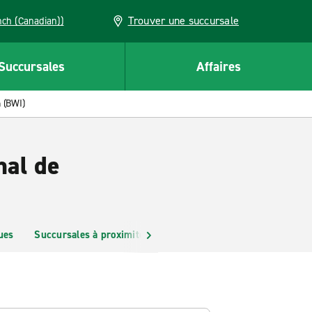
Trouver une succursale
French (Canadian))
Succursales
Affaires
n (BWI)
nal de
ues
Succursales à proximité
FAQ