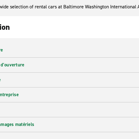
wide selection of rental cars at Baltimore Washington International 
ion
re
 d’ouverture
e
entreprise
mmages matériels