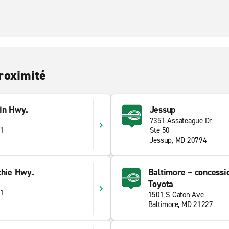
roximité
ain Hwy.
Jessup
7351 Assateague Dr
61
Ste 50
Jessup, MD 20794
chie Hwy.
Baltimore – concessi
Toyota
61
1501 S Caton Ave
Baltimore, MD 21227