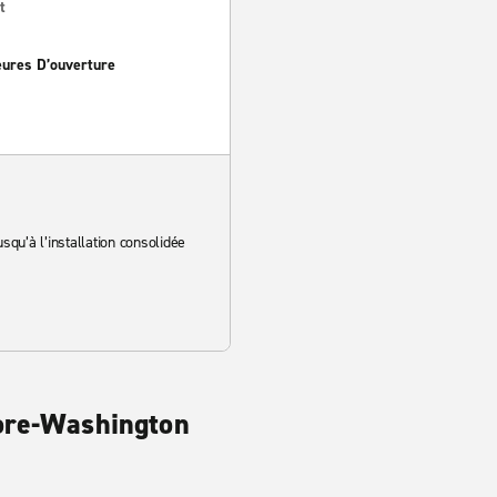
t
eures D’ouverture
squ’à l’installation consolidée
more-Washington