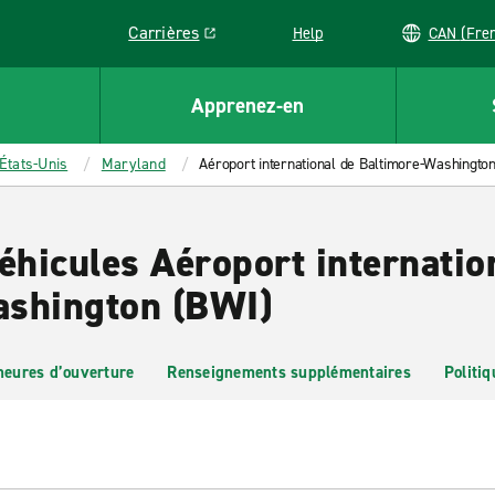
Carrières
Help
CAN (
Link opens in a new window
Apprenez-en
États-Unis
Maryland
Aéroport international de Baltimore-Washingto
éhicules Aéroport internatio
ashington (BWI)
heures d’ouverture
Renseignements supplémentaires
Politiq