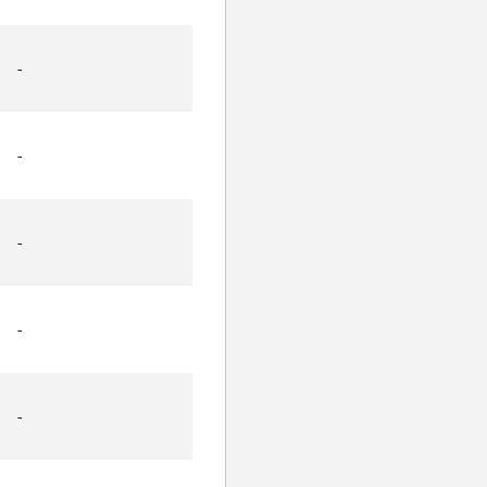
-
-
-
-
-