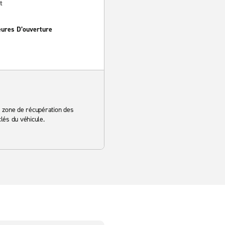
t
eures D’ouverture
 la zone de récupération des
lés du véhicule.