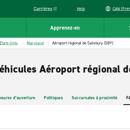
Carrières
Help
CAN (
Link opens in a new window
Apprenez-en
États-Unis
Maryland
Aéroport régional de Salisbury (SBY)
éhicules Aéroport régional d
heures d’ouverture
Politiques
Succursales à proximité
F