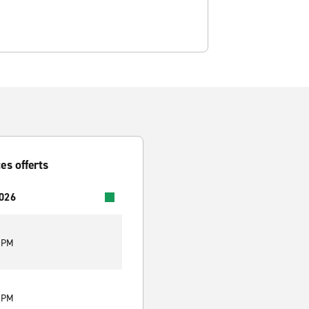
es offerts
2026
0 PM
0 PM