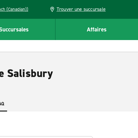
Trouver une succursale
French (Canadian))
Succursales
Affaires
e Salisbury
AQ