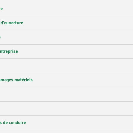
re
 d’ouverture
e
entreprise
mmages matériels
s de conduire