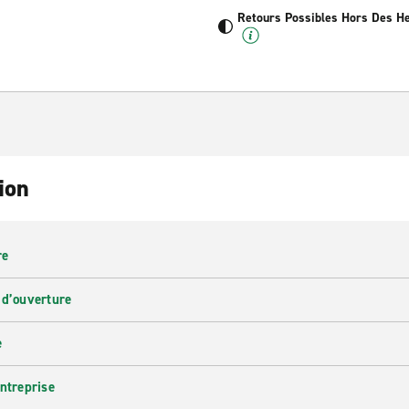
Retours Possibles Hors Des H
ion
re
 d’ouverture
e
entreprise