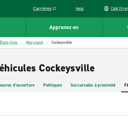
Carrières
Help
CAN (
Link opens in a new window
Apprenez-en
États-Unis
Maryland
Cockeysville
éhicules Cockeysville
heures d’ouverture
Politiques
Succursales à proximité
F