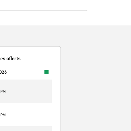
es offerts
2026
0 PM
0 PM