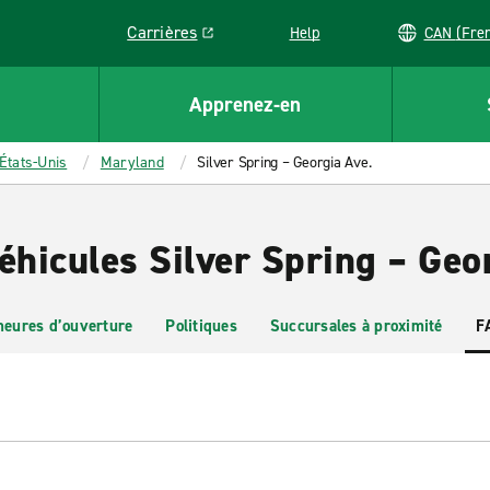
Carrières
Help
CAN (
Link opens in a new window
Apprenez-en
États-Unis
Maryland
Silver Spring – Georgia Ave.
éhicules Silver Spring – Geo
heures d’ouverture
Politiques
Succursales à proximité
F