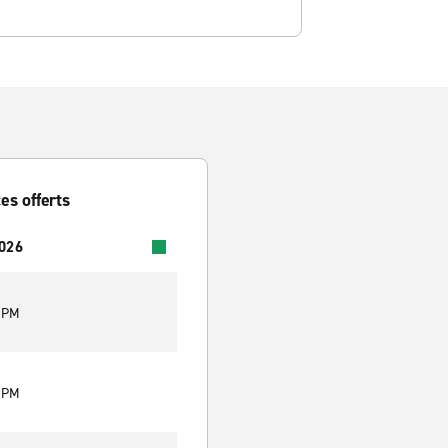
es offerts
2026
0 PM
0 PM