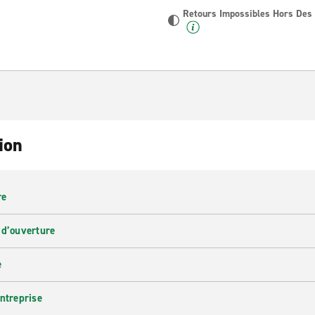
Retours Impossibles Hors Des
ion
re
 d’ouverture
e
entreprise