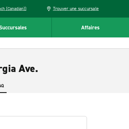
Trouver une succursale
French (Canadian))
Succursales
Affaires
rgia Ave.
AQ