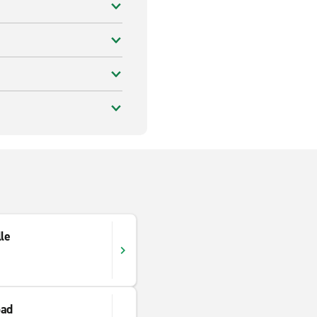
le
oad