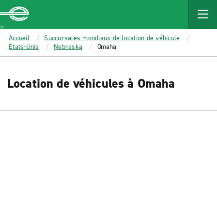
MAIN
CONTENT
Enterprise
Accueil
Succursales mondiaux de location de véhicule
États-Unis
Nebraska
Omaha
Location de véhicules à Omaha