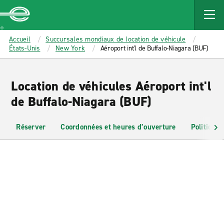
MAIN
CONTENT
Enterprise
Accueil
Succursales mondiaux de location de véhicule
États-Unis
New York
Aéroport int'l de Buffalo-Niagara (BUF)
Location de véhicules Aéroport int'l
de Buffalo-Niagara (BUF)
Réserver
Coordonnées et heures d’ouverture
Politiques