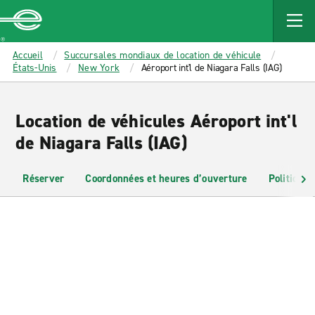
MAIN
CONTENT
Enterprise
Accueil
Succursales mondiaux de location de véhicule
États-Unis
New York
Aéroport int'l de Niagara Falls (IAG)
Location de véhicules Aéroport int'l
de Niagara Falls (IAG)
Réserver
Coordonnées et heures d’ouverture
Politiques