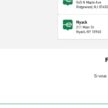
545 N Maple Ave
Ridgewood, NJ 0745
Nyack
211 Main St
Nyack, NY 10960
F
Si vous 