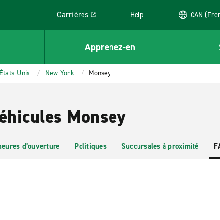
Carrières
Help
CAN (
Link opens in a new window
Apprenez-en
États-Unis
New York
Monsey
véhicules Monsey
heures d’ouverture
Politiques
Succursales à proximité
F