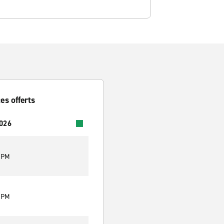
es offerts
2026
0 PM
0 PM