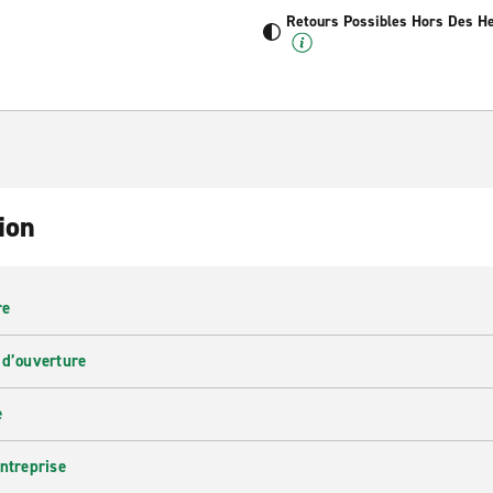
Retours Possibles Hors Des H
ion
re
 d’ouverture
e
entreprise