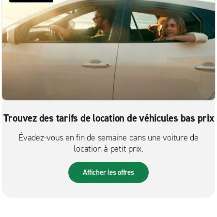
Prospect Park
Somerdale
Springfield
Springfield Van Rental
Trainer
Upper Darby
Wayne
Trouvez des tarifs de location de véhicules bas prix
Willow Grove
Évadez-vous en fin de semaine dans une voiture de
Woodbury
location à petit prix.
Afficher les offres