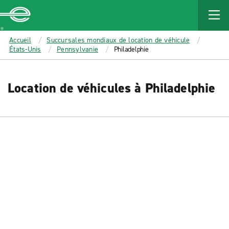
MAIN
CONTENT
Enterprise
Accueil
Succursales mondiaux de location de véhicule
États-Unis
Pennsylvanie
Philadelphie
Location de véhicules à Philadelphie