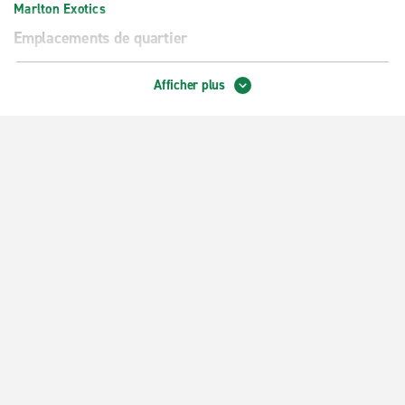
Marlton Exotics
Emplacements de quartier
Aramingo Village
Afficher plus
Bala Cynwyd
Bellmawr
Blue Bell
Bryn Mawr
Cherry Hill
Darby
Elkins Park
Flourtown
Glenside
Havertown