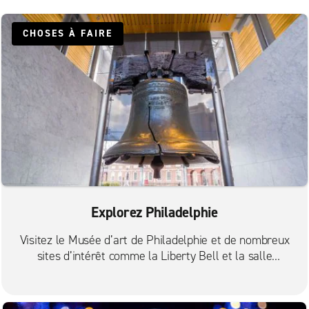
Maple Shade
Marlton
CHOSES À FAIRE
Media
Newtown Square Van
Newtown – Newtown Square
Pennsauken – Admiral Wilson Blvd.
Pennsauken – N. Crescent Blvd.
Pennsauken – fourgonnettes
Philadelphie 30th St
Philadelphie sur Essington Avenue
Explorez Philadelphie
Philadelphie – 19th St.
Visitez le Musée d’art de Philadelphie et de nombreux
Philadelphie – Castor Ave.
sites d’intérêt comme la Liberty Bell et la salle
Independence Hall.
Philadelphie – Frankford Ave.
Philadelphie – Germantown