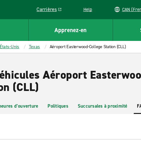
Carrières
Help
CAN (
Link opens in a new window
Apprenez-en
États-Unis
Texas
Aéroport Easterwood-College Station (CLL)
véhicules Aéroport Easterwoo
on (CLL)
heures d’ouverture
Politiques
Succursales à proximité
F