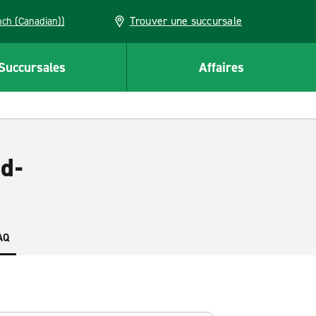
Trouver une succursale
French (Canadian))
Succursales
Affaires
d-
AQ