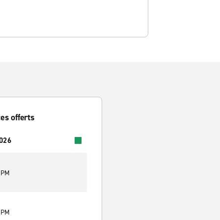
es offerts
2026
0 PM
0 PM