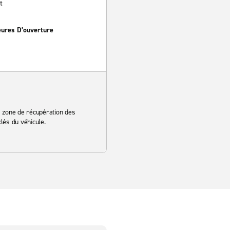
t
eures D’ouverture
 la zone de récupération des
lés du véhicule.