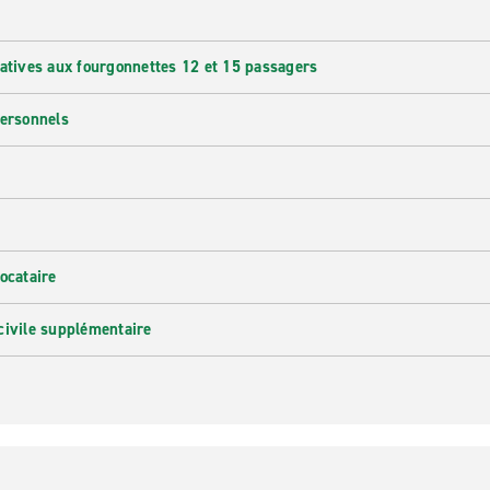
latives aux fourgonnettes 12 et 15 passagers
personnels
ocataire
civile supplémentaire