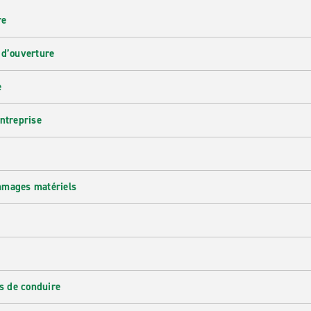
re
 d’ouverture
e
entreprise
mmages matériels
s de conduire