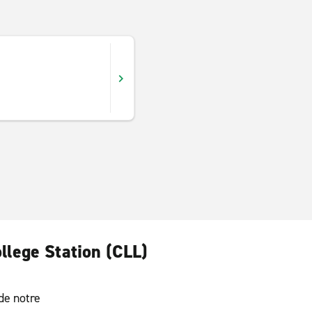
5
llege Station (CLL)
 de notre