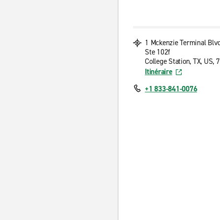
1 Mckenzie Terminal Blv
Ste 102f
College Station, TX, US, 
Itinéraire
+1 833-841-0076