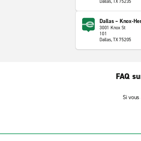
Dallas, TX 75235
Dallas – Knox-He
3001 Knox St
101
Dallas, TX 75205
FAQ sur
Si vous 