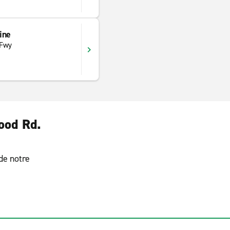
ine
 Fwy
wood Rd.
 de notre