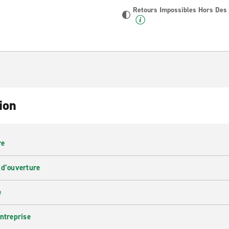
Retours Impossibles Hors Des
ion
re
 d’ouverture
e
entreprise