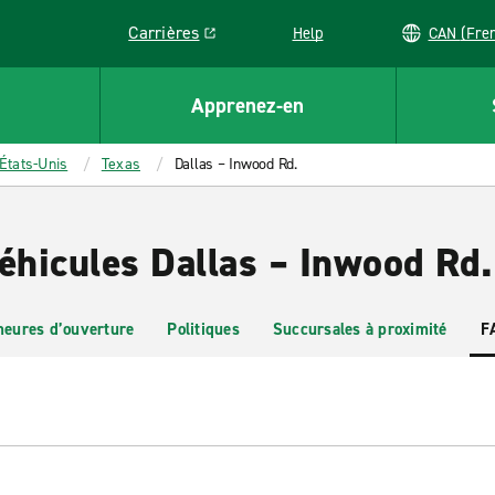
Carrières
Help
CAN (
Link opens in a new window
Apprenez-en
États-Unis
Texas
Dallas – Inwood Rd.
éhicules Dallas – Inwood Rd.
heures d’ouverture
Politiques
Succursales à proximité
F