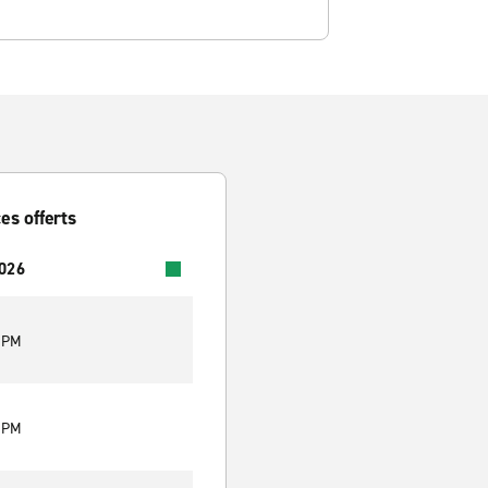
es offerts
2026
0 PM
0 PM