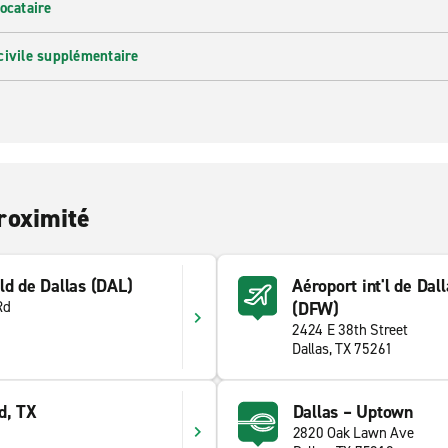
ocataire
civile supplémentaire
roximité
ld de Dallas (DAL)
Aéroport int'l de Dal
Rd
(DFW)
2424 E 38th Street
Dallas, TX 75261
d, TX
Dallas – Uptown
2820 Oak Lawn Ave