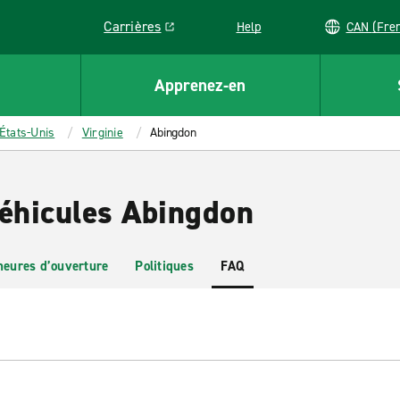
Carrières
Help
CAN (
Link opens in a new window
Apprenez-en
États-Unis
Virginie
Abingdon
véhicules Abingdon
heures d’ouverture
Politiques
FAQ