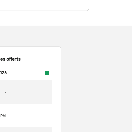
es offerts
2026
-
0 PM