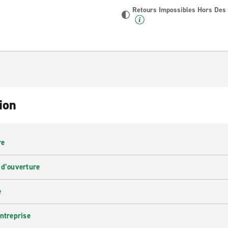
Retours Impossibles Hors Des
ion
re
 d’ouverture
e
entreprise