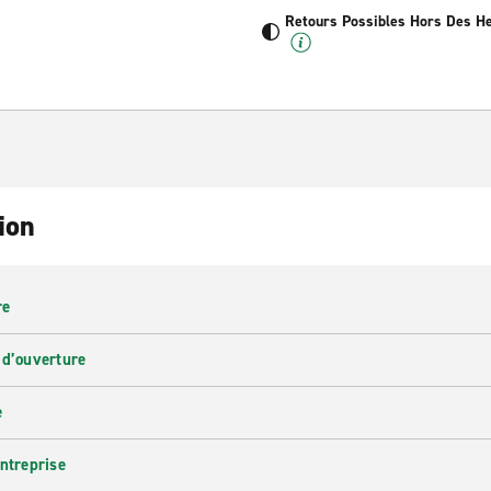
Retours Possibles Hors Des H
ion
re
 d’ouverture
e
entreprise