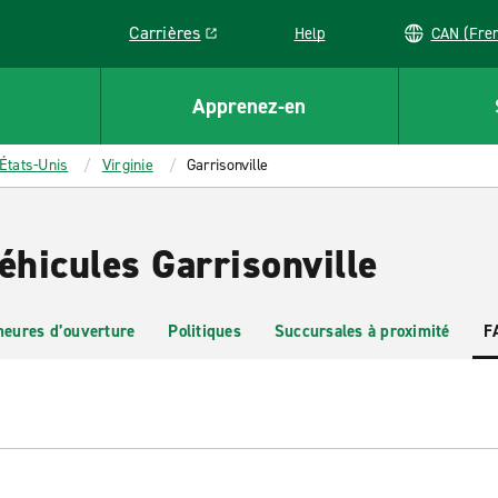
Carrières
Help
CAN (
Link opens in a new window
Apprenez-en
États-Unis
Virginie
Garrisonville
éhicules Garrisonville
heures d’ouverture
Politiques
Succursales à proximité
F