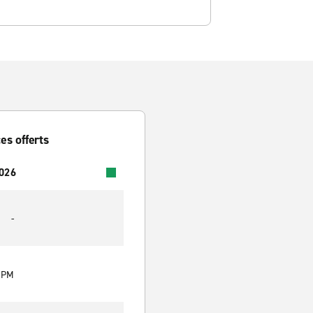
es offerts
2026
-
0 PM