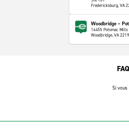
Ste 109
Fredericksburg, VA 
Woodbridge – Pot
14455 Potomac Mills
Woodbridge, VA 221
FAQ
Si vous 