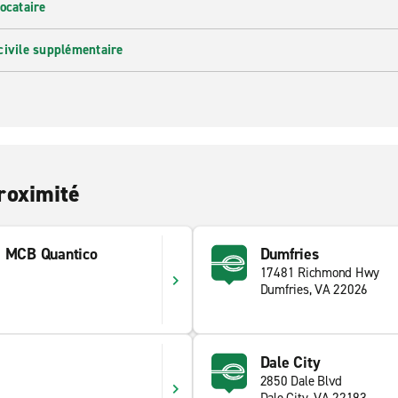
ocataire
civile supplémentaire
roximité
e MCB Quantico
Dumfries
17481 Richmond Hwy
Dumfries, VA 22026
Dale City
2850 Dale Blvd