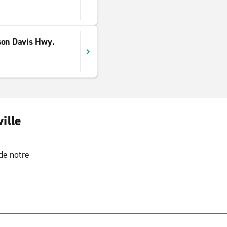
son Davis Hwy.
ille
 de notre