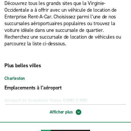
Découvrez tous les grands sites que la Virginie-
Occidentale a à offrir avec un véhicule de location de
Enterprise Rent-A-Car. Choisissez parmi l’une de nos
succursales aéroportuaires populaires ou trouvez la
voiture idéale dans une succursale de quartier.
Recherchez une succursale de location de véhicules ou
parcourez la liste ci-dessous.
Plus belles villes
Charleston
Emplacements à l’aéroport
Aéroport de Greenbrier Valley (LWB) (LWB)
Aéroport de North Central West Virginia (CKB) (CKB)
Afficher plus
Aéroport Raleigh C Memorial-Beckley (BKW)
Aéroport Tri-State de Huntington (HTS) (HTS)