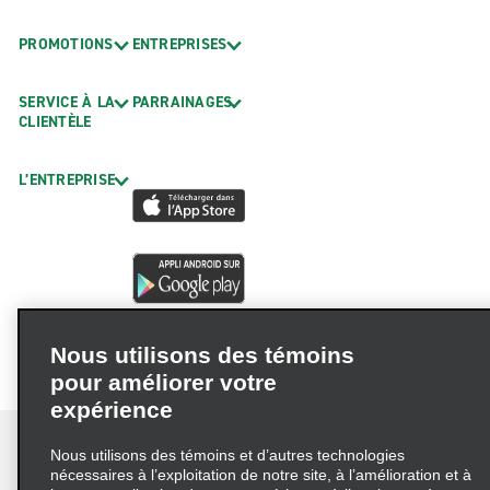
Beckley – Harper Rd.
PROMOTIONS
ENTREPRISES
Buckhannon
SERVICE À LA
PARRAINAGES
Chapmanville – concessionnaire Thornhill GM
CLIENTÈLE
Charles Town
Charleston – centre-ville
L’ENTREPRISE
Charleston – intersection 2nd et Stockton
Charleston – Kanawha City
Clarksburg
Elkins
Nous utilisons des témoins
Fairmont
pour améliorer votre
Huntington – intersection 3rd et 24th
expérience
Hurricane
Nous utilisons des témoins et d’autres technologies
Keyser
nécessaires à l’exploitation de notre site, à l’amélioration et à