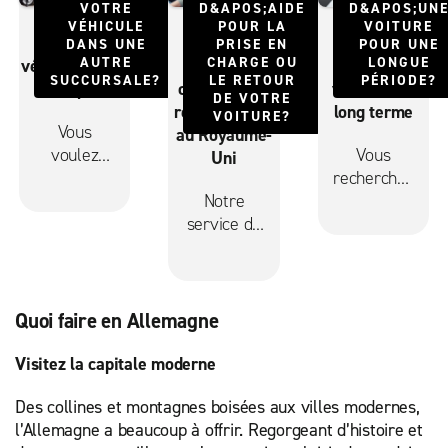
VOTRE
D&APOS;AIDE
D&APOS;UN
VÉHICULE
POUR LA
VOITURE
Location de
Service de
Service de
DANS UNE
PRISE EN
POUR UNE
AUTRE
CHARGE OU
LONGUE
véhicules aller
prise en
location de
SUCCURSALE?
LE RETOUR
PÉRIODE?
simple
charge et de
véhicules à
DE VOTRE
retour gratuit
long terme
VOITURE?
Vous
au Royaume-
voulez
Vous
Uni
louer un
recherchez
véhicule
Notre
une
pour un
service de
alternative
aller
transport
flexible à
simple?
gratuit est
la location
Aucun
offert dans
traditionnelle
problème!
nos
ou aux
Quoi faire en Allemagne
Enterprise
succursales
contrats
Location
non
de
Visitez la capitale moderne
d’autos
aéroportuaires
location?
Des collines et montagnes boisées aux villes modernes,
offre des
pendant
Nous
l’Allemagne a beaucoup à offrir. Regorgeant d’histoire et
locations
les heures
avons