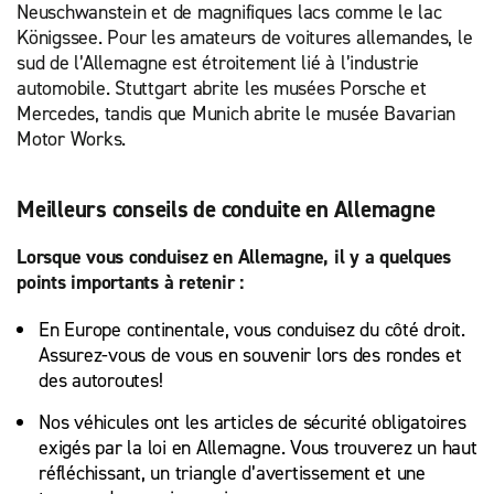
Neuschwanstein et de magnifiques lacs comme le lac
modèles
véhicule,
Königssee. Pour les amateurs de voitures allemandes, le
économiques,
et nous
sud de l’Allemagne est étroitement lié à l’industrie
des
nous
automobile. Stuttgart abrite les musées Porsche et
berlines,
occuperons
Mercedes, tandis que Munich abrite le musée Bavarian
des VUS,
du reste.
Motor Works.
des
navettes
et des
Meilleurs conseils de conduite en Allemagne
fourgonnettes.
Lorsque vous conduisez en Allemagne, il y a quelques
points importants à retenir :
En Europe continentale, vous conduisez du côté droit.
Assurez-vous de vous en souvenir lors des rondes et
des autoroutes!
Nos véhicules ont les articles de sécurité obligatoires
exigés par la loi en Allemagne. Vous trouverez un haut
réfléchissant, un triangle d’avertissement et une