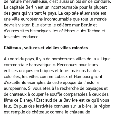
de nature merveilleuse, c’est aussi un plaisir de conduire.
de voiture
d'ouverture
ouvert des
La capitale Berlin est un incontournable pour la plupart
pour aller
normales.
succursales
des gens qui visitent le pays. La capitale allemande est
simple
Après la
consacrées
une ville européenne incontournable que tout le monde
faciles et
réservation
à la
devrait visiter. Elle abrite le célèbre mur Berlin et
pratiques
de votre
location à
d’autres sites historiques, les célèbres clubs Techno et
dans la
véhicule
long terme
les cafés tendance.
plupart
en ligne,
au
des 10 000
nous vous
Royaume-
Châteaux, voitures et vieilles villes colorées
succursales
appellerons
Uni pour
réparties
et vous
pouvoir
Au nord du pays, il y a de nombreuses villes de la « Ligue
dans plus
pourrez
porter une
commerciale hanseatique ». Reconnues pour leurs
de 90 pays.
organiser
attention
édifices uniques en briques et leurs maisons hautes
Choisissez
votre prise
individuelle
colorées, les villes comme Lübeck et Hambourg sont
parmi une
en charge
à nos
d’excellents exemples de cette époque de l’histoire
vaste
gratuite.
clients.
européenne. Si vous êtes à la recherche de paysages et
sélection
Dites-nous
de châteaux à couper le souffle comparables à ceux des
de
quand et
films de Disney, l’État sud de la Bavière est ce qu’il vous
véhicules,
où vous
faut. En plus des festivités connues sur la bière, la région
y compris
devez
est remplie de châteaux comme le château de
des
louer un