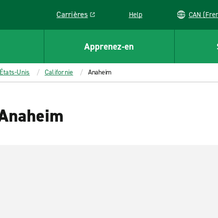
Carrières
Help
CAN (
Link opens in a new window
Apprenez-en
États-Unis
Californie
Anaheim
à Anaheim