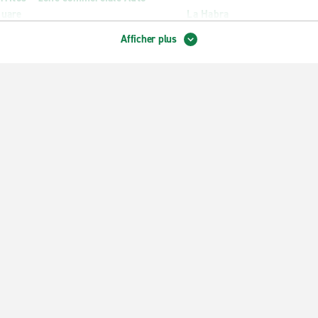
uare
La Habra
ty of Industry – Puente Hills
La Puente
Afficher plus
sta Mesa – intersection Adams et
Long Beach – Anaheim St.
rbor
Long Beach – Artesia Blvd.
sta Mesa – intersection Bay et Harbor
Long Beach – Cherry Ave.
wney, intersection Firestone et
Newport Beach
akewood
Newport – marina
untain Valley
Norwalk
llerton
Orange – Tustin Ave.
rden Grove