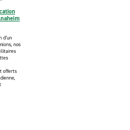
cation
Anaheim
n d’un
ions, nos
litaires
ttes
e
 offerts
idienne,
t