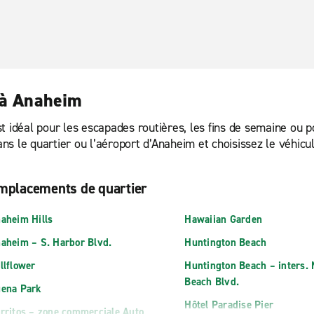
 à Anaheim
 idéal pour les escapades routières, les fins de semaine ou po
s le quartier ou l’aéroport d’Anaheim et choisissez le véhicu
mplacements de quartier
aheim Hills
Hawaiian Garden
aheim – S. Harbor Blvd.
Huntington Beach
llflower
Huntington Beach – inters.
Beach Blvd.
ena Park
Hôtel Paradise Pier
rritos – zone commerciale Auto