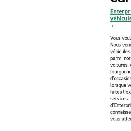
Enterpr
véhicul
Vous voul
Nous vend
véhicules
parmi not
voitures,
fourgonne
d’occasion
lorsque v
faites l’e
service à 
d’Enterpr
connaisse
vous atte