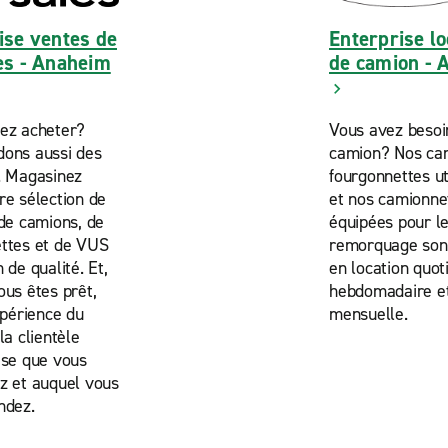
ise ventes de
Enterprise lo
es - Anaheim
de camion - 
ez acheter?
Vous avez besoi
ons aussi des
camion? Nos cam
. Magasinez
fourgonnettes uti
re sélection de
et nos camionne
 de camions, de
équipées pour l
ttes et de VUS
remorquage sont
 de qualité. Et,
en location quot
ous êtes prêt,
hebdomadaire e
xpérience du
mensuelle.
la clientèle
ise que vous
z et auquel vous
ndez.