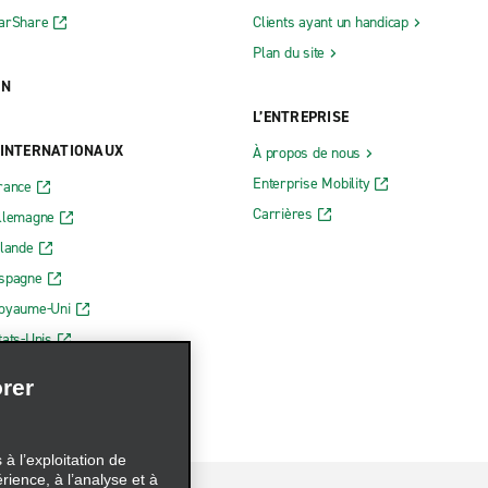
CarShare
Clients ayant un handicap
Plan du site
ON
L’ENTREPRISE
 INTERNATIONAUX
À propos de nous
Enterprise Mobility
rance
Carrières
Allemagne
rlande
Espagne
Royaume-Uni
tats-Unis
rer
à l’exploitation de
érience, à l’analyse et à