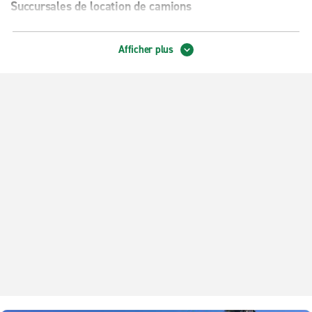
Succursales de location de camions
LAX Truck Rental
Afficher plus
Location de camions à Gardena
Location de camions à Long Beach
Location de camions à Vernon
Succursales de véhicules exotiques
Hermosa Beach – Voitures exotiques
Long Beach Airport Exotic Collection
Emplacements de quartier
Bellflower
Carson – Compton
Carson – concessionnaire Win Chevrolet
Cerritos – zone commerciale Auto Square