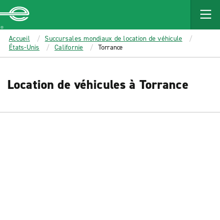
MAIN
CONTENT
Enterprise
Accueil
Succursales mondiaux de location de véhicule
États-Unis
Californie
Torrance
Location de véhicules à Torrance