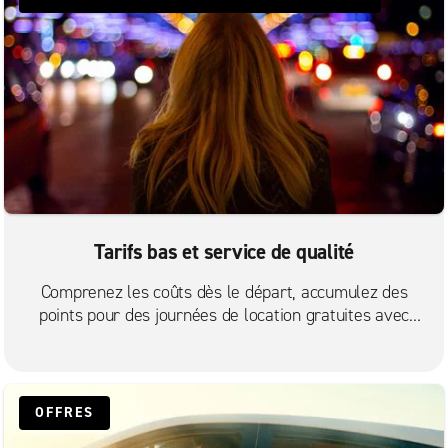
Long Beach – centre-ville
Los Angeles – Baldwin Hills
Los Angeles – Culver City
Los Angeles – Huntington Park
Los Angeles – centre-ville, University Park
Marina Del Rey
San Pedro
Signal Hill
Tarifs bas et service de qualité
South LA
Comprenez les coûts dès le départ, accumulez des
Torrance
points pour des journées de location gratuites avec
Enterprise plus, obtenez des annulations gratuites et
Torrance – Harbor Gateway
profitez de notre service à la clientèle primé.
OFFRES