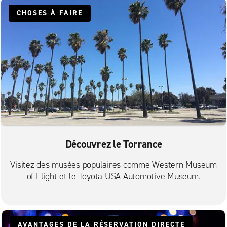
CHOSES À FAIRE
Downey, intersection Firestone et Lakewood
Downey, intersection Firestone et Rives
El Segundo
Gardena
Hermosa Beach
Inglewood
Inglewood South
Koreatown, Los Angeles
Découvrez le Torrance
Lawndale
Visitez des musées populaires comme Western Museum
Lomita
of Flight et le Toyota USA Automotive Museum.
Long Beach – Anaheim St.
Long Beach – Artesia Blvd.
Long Beach – Cherry Ave.
AVANTAGES DE LA RÉSERVATION DIRECTE