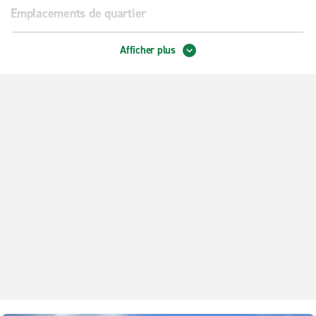
Emplacements de quartier
Gainesville – NW 39th Ave.
Afficher plus
Gainesville – University Center
Gainesville – Williston Rd.