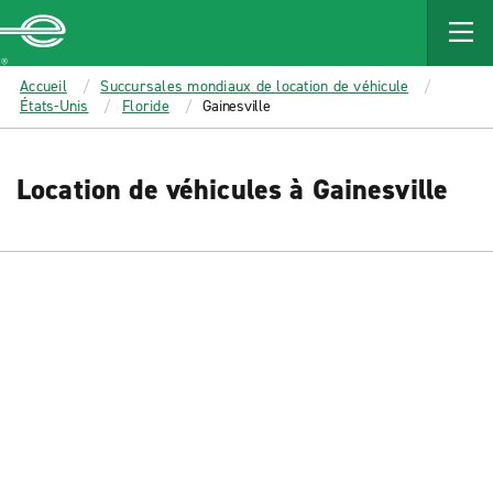
MAIN
CONTENT
Enterprise
Accueil
Succursales mondiaux de location de véhicule
États-Unis
Floride
Gainesville
Location de véhicules à Gainesville