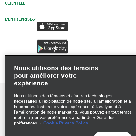
CLIENTÈLE
Location de camions à St. Joseph
Succursales de véhicules exotiques
L’ENTREPRISE
St. Louis – voitures exotiques
Emplacements de quartier
Arnold
Aéroport F. L.Wood-Waynesville-Ext.
Nous utilisons des témoins
Ballwin
pour améliorer votre
Blue Springs
expérience
Branson
Nous utilisons des témoins et d’autres technologies
Brentwood
nécessaires à l’exploitation de notre site, à l’amélioration et à
la personnalisation de votre expérience, à l’analyse et à
Cape Girardeau – Kingshighway
Conditions d’utilisation
Politique de confidentialité
l’amélioration de notre marketing. Vous pouvez en tout temps
mettre à jour vos préférences à partir de « Gérer les
Politique sur les fichiers témoins
Chesterfield
préférences ».
Cookie Privacy Policy
Choix de confidentialité
AdChoices
Chillicothe – concessionnaire Max Curnow Chevrolet