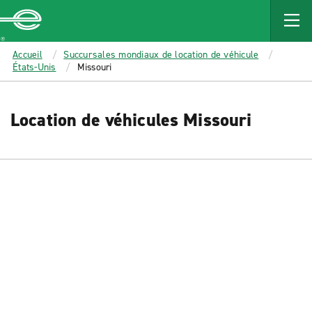
MAIN
CONTENT
Enterprise
Accueil
Succursales mondiaux de location de véhicule
États-Unis
Missouri
Location de véhicules Missouri