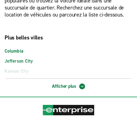
populaires ou trouvez la voiture idéale dans une
succursale de quartier. Recherchez une succursale de
location de véhicules ou parcourez la liste ci-dessous.
Plus belles villes
Columbia
Jefferson City
Kansas City
Springfield
Afficher plus
St. Louis
Emplacements à l’aéroport
Aéroport int'l de Kansas City (MCI)
Aéroport int'l de Lambert-St-Louis (STL)
Aéroport nat'l Springfield-Branson (SGF)