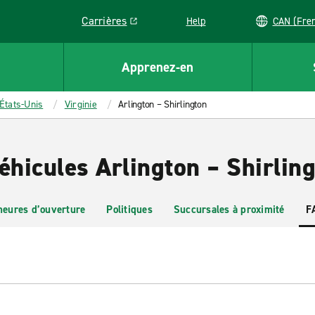
Carrières
Help
CAN (
Link opens in a new window
Apprenez-en
États-Unis
Virginie
Arlington – Shirlington
éhicules Arlington – Shirlin
heures d’ouverture
Politiques
Succursales à proximité
F