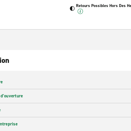
Retours Possibles Hors Des H
ion
re
 d’ouverture
e
entreprise