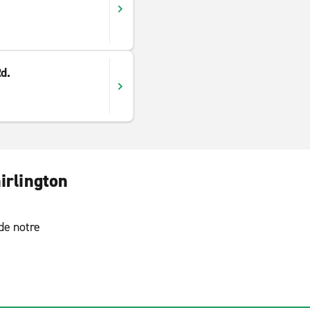
d.
irlington
 de notre