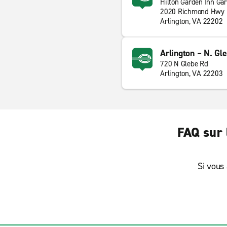
Hilton Garden Inn Ga
2020 Richmond Hwy
Arlington, VA 22202
Arlington – N. Gl
720 N Glebe Rd
Arlington, VA 22203
FAQ sur 
Si vous 