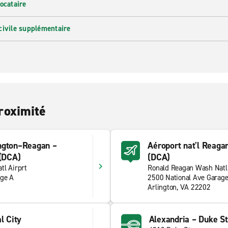
ocataire
civile supplémentaire
roximité
ngton–Reagan –
Aéroport nat'l Reaga
 (DCA)
(DCA)
tl Airprt
Ronald Reagan Wash Natl 
age A
2500 National Ave Garage
Arlington, VA 22202
l City
Alexandria – Duke St