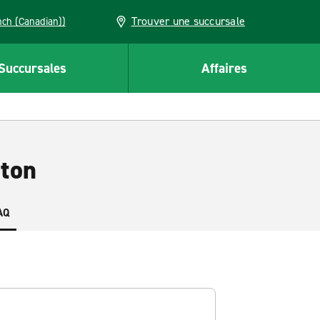
Trouver une succursale
French (Canadian))
Succursales
Affaires
gton
AQ