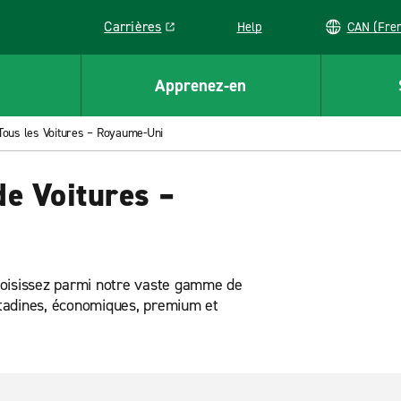
Carrières
Help
CAN (
Link opens in a new window
Apprenez-en
Tous les Voitures – Royaume-Uni
e Voitures –
hoisissez parmi notre vaste gamme de
citadines, économiques, premium et