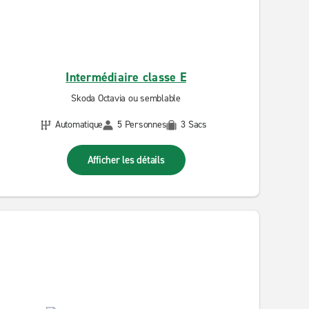
Intermédiaire classe E
Skoda Octavia ou semblable
Automatique
5 Personnes
3 Sacs
Afficher les détails