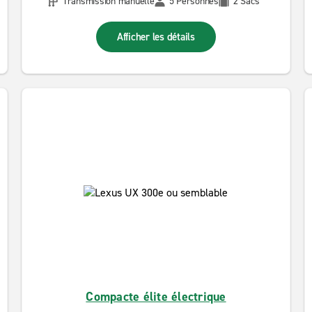
Transmission manuelle
5 Personnes
2 Sacs
Afficher les détails
Compacte élite électrique