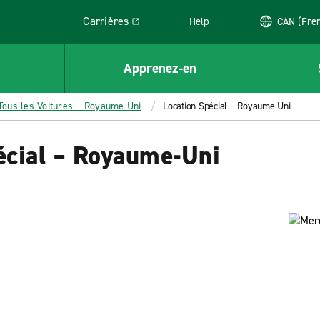
Carrières
Help
CAN (
Link opens in a new window
Apprenez-en
Tous les Voitures – Royaume-Uni
Location Spécial – Royaume-Uni
écial – Royaume-Uni