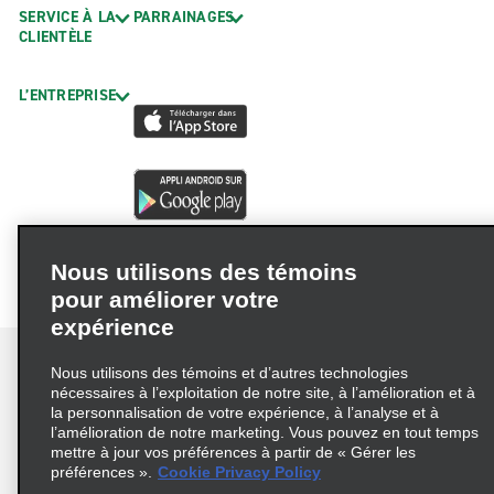
SERVICE À LA
PARRAINAGES
Aéroport international d'El Paso (ELP)
CLIENTÈLE
Aéroport international de Laredo (LRD)
L’ENTREPRISE
Aéroport international de McAllen (MFE)
Aéroport international de Midland (MAF)
Aéroport Love Field de Dallas (DAL)
Aéroport régional d'Abilene (ABI)
Aéroport régional de Sugar Land FBO (SGR)
Nous utilisons des témoins
Aéroport régional de Tyler Pounds (TYR)
pour améliorer votre
Aéroport régional de Waco (ACT)
expérience
Aéroport régional de Witchita Falls (SPS)
Nous utilisons des témoins et d’autres technologies
nécessaires à l’exploitation de notre site, à l’amélioration et à
Aéroport régional Killeen-Fort Hood (GRK)
la personnalisation de votre expérience, à l’analyse et à
Conditions d’utilisation
Politique de confidentialité
Del Rio Airport (DRT)
l’amélioration de notre marketing. Vous pouvez en tout temps
mettre à jour vos préférences à partir de « Gérer les
Politique sur les fichiers témoins
Victoria Airport (VCT)
préférences ».
Cookie Privacy Policy