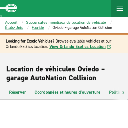
MAIN
CONTENT
Enterprise
Accueil
Succursales mondiaux de location de véhicule
États-Unis
Floride
Oviedo – garage AutoNation Collision
Looking for Exotic Vehicles?
Browse available vehicles at our
Orlando Exotics location.
View Orlando Exotics Location
Location de véhicules Oviedo –
garage AutoNation Collision
Réserver
Coordonnées et heures d’ouverture
Politiques